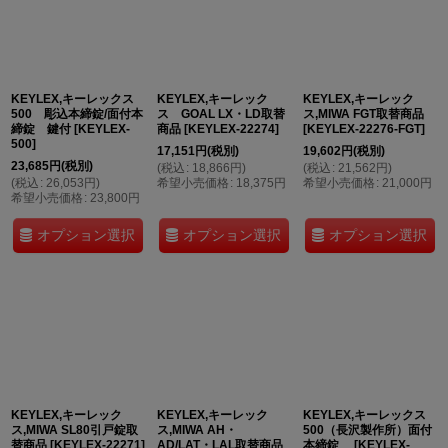
KEYLEX,キーレックス
KEYLEX,キーレック
KEYLEX,キーレック
500 彫込本締錠/面付本
ス GOAL LX・LD取替
ス,MIWA FGT取替商品
締錠 鍵付
[
KEYLEX-
商品
[
KEYLEX-22274
]
[
KEYLEX-22276-FGT
]
500
]
17,151
円
(税別)
19,602
円
(税別)
23,685
円
(税別)
(
税込
:
18,866
円
)
(
税込
:
21,562
円
)
(
税込
:
26,053
円
)
希望小売価格
:
18,375
円
希望小売価格
:
21,000
円
希望小売価格
:
23,800
円
オプション選択
オプション選択
オプション選択
KEYLEX,キーレック
KEYLEX,キーレック
KEYLEX,キーレックス
ス,MIWA SL80引戸錠取
ス,MIWA AH・
500（長沢製作所）面付
替商品
[
KEYLEX-22271
]
AD/LAT・LAL取替商品
本締錠
[
KEYLEX-