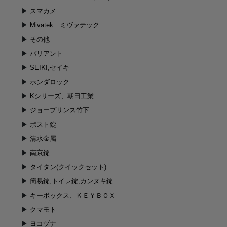
スマカメ
Mivatek ミヴァテック
その他
バリアント
SEIKI,セイキ
ホンダロック
Kシリーズ、朝日工業
ジョープリンス竹下
ポスト錠
清水金属
南京錠
タイタン(クイックセット)
簡易錠,トイレ錠,カンヌキ錠
キーボックス、ＫＥＹＢＯＸ
クマモト
ヨコヅナ