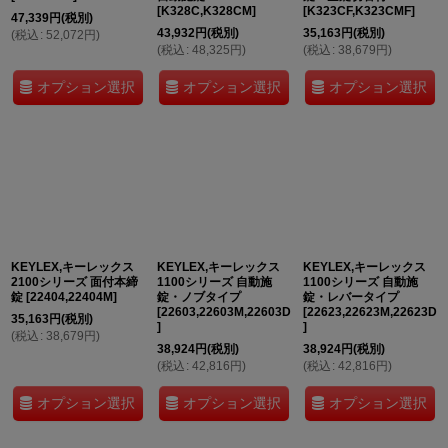
[
K328C,K328CM
]
[
K323CF,K323CMF
]
47,339
円
(税別)
43,932
円
(税別)
35,163
円
(税別)
(
税込
:
52,072
円
)
(
税込
:
48,325
円
)
(
税込
:
38,679
円
)
オプション選択
オプション選択
オプション選択
KEYLEX,キーレックス
KEYLEX,キーレックス
KEYLEX,キーレックス
2100シリーズ 面付本締
1100シリーズ 自動施
1100シリーズ 自動施
錠
[
22404,22404M
]
錠・ノブタイプ
錠・レバータイプ
[
22603,22603M,22603D
[
22623,22623M,22623D
35,163
円
(税別)
]
]
(
税込
:
38,679
円
)
38,924
円
(税別)
38,924
円
(税別)
(
税込
:
42,816
円
)
(
税込
:
42,816
円
)
オプション選択
オプション選択
オプション選択