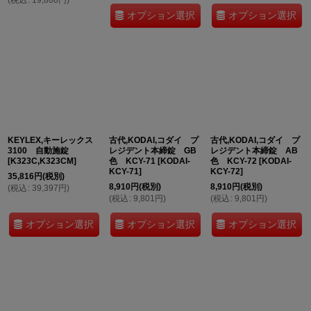
オプション選択
オプション選択
KEYLEX,キーレックス
古代,KODAI,コダイ プ
古代,KODAI,コダイ プ
3100 自動施錠
レジデント本締錠 GB
レジデント本締錠 AB
[
K323C,K323CM
]
色 KCY-71
[
KODAI-
色 KCY-72
[
KODAI-
KCY-71
]
KCY-72
]
35,816
円
(税別)
8,910
円
(税別)
8,910
円
(税別)
(
税込
:
39,397
円
)
(
税込
:
9,801
円
)
(
税込
:
9,801
円
)
オプション選択
オプション選択
オプション選択