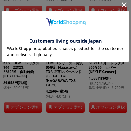
オプション選択
オプション選択
オプション選択
KEYLEX,キーレックス
TOMFUシリーズ（長沢
KEYLEX,キーレックス
800 22823、
製作所, Nagasawa）
500/800 カバー
22823M 自動施錠
TXS 取替レバーハンド
[
KEYLEX-cover
]
[
KEYLEX-800
]
ル G1 G9
4,083
円
(税別)
[
NAGASAWA-TXS-
26,952
円
(税別)
(
税込
:
4,491
円
)
G1G9
]
(
税込
:
29,647
円
)
希望小売価格
:
3,750
円
4,250
円
(税別)
(
税込
:
4,675
円
)
オプション選択
オプション選択
オプション選択