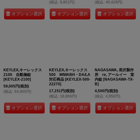
(
税込
:
9,801
円
)
(
税込
:
40,428
円
)
オプション選択
オプション選択
オプション選択
KEYLEX,キーレックス
KEYLEX,キーレックス
NAGASAWA, 長沢製作
2100 自動施錠
500 MIWABH・DA/LA
所 re, アールイー 室
[
KEYLEX-2100
]
対応商品
[
KEYLEX-500-
内錠
[
NAGASAWA-TX-
22270
]
B
]
59,005
円
(税別)
17,151
円
(税別)
4,500
円
(税別)
(
税込
:
64,905
円
)
(
税込
:
18,866
円
)
(
税込
:
4,950
円
)
オプション選択
オプション選択
オプション選択