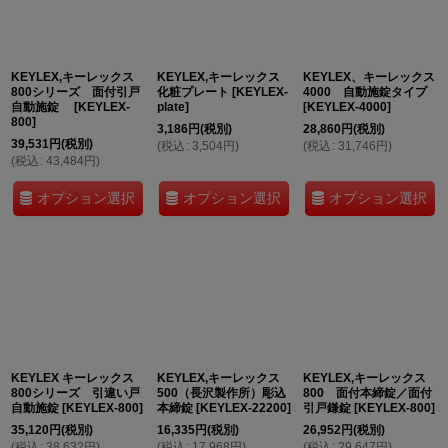
KEYLEX,キーレックス
KEYLEX,キーレックス
KEYLEX、キーレックス
800シリーズ 面付引戸
化粧プレート
[
KEYLEX-
4000 自動施錠タイプ
自動施錠
[
KEYLEX-
plate
]
[
KEYLEX-4000
]
800
]
3,186
円
(税別)
28,860
円
(税別)
39,531
円
(税別)
(
税込
:
3,504
円
)
(
税込
:
31,746
円
)
(
税込
:
43,484
円
)
オプション選択
オプション選択
オプション選択
KEYLEX キーレックス
KEYLEX,キーレックス
KEYLEX,キーレックス
800シリーズ 引違い戸
500（長沢製作所）彫込
800 面付本締錠／面付
自動施錠
[
KEYLEX-800
]
本締錠
[
KEYLEX-22200
]
引戸鎌錠
[
KEYLEX-800
]
35,120
円
(税別)
16,335
円
(税別)
26,952
円
(税別)
(
税込
:
38,632
円
)
(
税込
:
17,968
円
)
(
税込
:
29,647
円
)