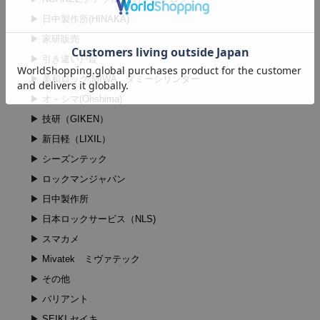
日中製作所(HINAKA)
家研販売
引き違い戸錠
美和ロック,MIWA ダミーシリンダー
オ－シマ(Ohshima)
技研（GIKEN）
新日軽（LIXIL）
シーズンテック
ロックマンジャパン
日中製作所
日本ロックサービス（NLS)
スマカメ
Mivatek ミヴァテック
その他
バリアント
SEIKI,セイキ