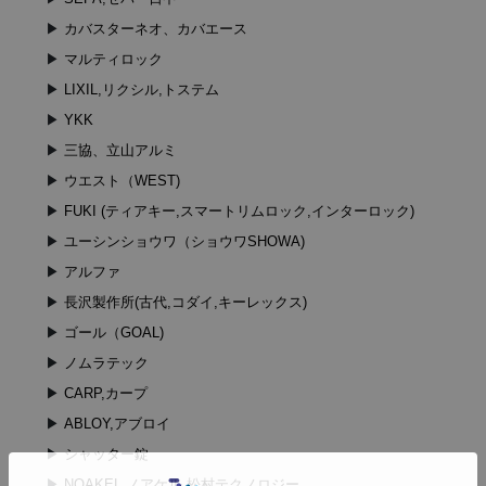
カバスターネオ、カバエース
マルティロック
LIXIL,リクシル,トステム
YKK
三協、立山アルミ
ウエスト（WEST)
FUKI (ティアキー,スマートリムロック,インターロック)
ユーシンショウワ（ショウワSHOWA)
アルファ
長沢製作所(古代,コダイ,キーレックス)
ゴール（GOAL)
ノムラテック
CARP,カープ
ABLOY,アブロイ
シャッター錠
NOAKEL,ノアケル,松村テクノロジー