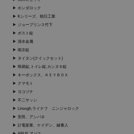
ホンダロック
Kシリーズ、朝日工業
ジョープリンス竹下
ポスト錠
清水金属
南京錠
タイタン(クイックセット)
簡易錠,トイレ錠,カンヌキ錠
キーボックス、ＫＥＹＢＯＸ
クマモト
ヨコヅナ
不二サッシ
Linough,ライナフ ニンジャロック
安田、アシバネ
計電産業、ケイデン、鍵番人
ABUS,アバス