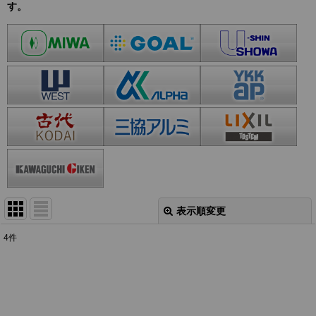
す。
表示順変更
閉じる
4
件
表示数
:
並び順
: