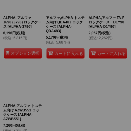
絞り込む
ALPHA, アルファ
アルファ,ALPHA トステ
ALPHA,アルファ TA-F
3690 (3790) ロックケー
ム向け QDA483 ロック
ロックケース D1Y90
ス
[
ALPHA-3790
]
ケース
[
ALPHA-
[
ALPHA-D1Y90
]
QDA483
]
6,196
円
(税別)
2,057
円
(税別)
5,170
円
(税別)
(
税込
:
6,815
円
)
(
税込
:
2,262
円
)
(
税込
:
5,687
円
)
オプション選択
カートに入れる
カートに入れる
ALPHA,アルファ トステ
ム向け AZWB551 ロッ
クケース
[
ALPHA-
AZWB551
]
7,260
円
(税別)
(
税込
:
7,986
円
)