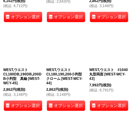
6,102
円
(税別)
2,862
円
(税別)
(
税込
:
2,643
円
)
(
税込
:
6,712
円
)
(
税込
:
3,148
円
)
オプション選択
オプション選択
オプション選択
WEST,ウエスト
WEST,ウエスト
WEST,ウエスト #1040
CL180DB,190DB,200D
CL180,190,200小判型
丸型両面
[
WEST-WCY-
B小判型 真鍮
[
WEST-
クローム
[
WEST-WCY-
43
]
WCY-45
]
44
]
7,992
円
(税別)
2,862
円
(税別)
2,862
円
(税別)
(
税込
:
8,791
円
)
(
税込
:
3,148
円
)
(
税込
:
3,148
円
)
オプション選択
オプション選択
オプション選択