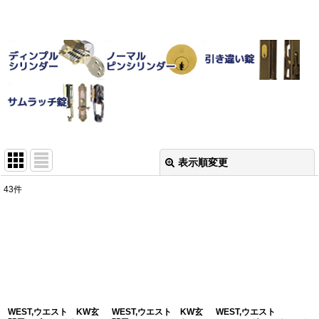
表示順変更
閉じる
43
件
表示数
:
並び順
:
絞り込む
WEST,ウエスト KW玄
WEST,ウエスト KW玄
WEST,ウエスト