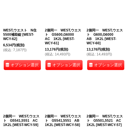
WEST,ウエスト N住
2個同一 WEST,ウエス
2個同一 WEST,ウエス
5500補助錠
[
WEST-
ト GS600,G6000
ト G600,G6000
WCY-62
]
AC 1K2L
[
WEST-
AB 1K2L
[
WEST-
WCY-61
]
WCY-60
]
6,534
円
(税別)
13,176
円
(税別)
13,176
円
(税別)
(
税込
:
7,187
円
)
(
税込
:
14,493
円
)
(
税込
:
14,493
円
)
オプション選択
オプション選択
オプション選択
2個同一 WEST,ウエス
2個同一 WEST,ウエス
2個同一 WEST,ウエス
ト G5541,5551 AC
ト G5541,5551 AB
ト G5501,5521 AC
1K2L
[
WEST-WCY-59
]
1K2L
[
WEST-WCY-58
]
1K2L
[
WEST-WCY-57
]