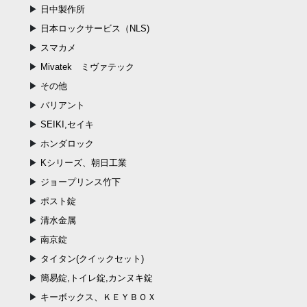
日中製作所
日本ロックサービス（NLS)
スマカメ
Mivatek ミヴァテック
その他
バリアント
SEIKI,セイキ
ホンダロック
Kシリーズ、朝日工業
ジョープリンス竹下
ポスト錠
清水金属
南京錠
タイタン(クイックセット)
簡易錠,トイレ錠,カンヌキ錠
キーボックス、ＫＥＹＢＯＸ