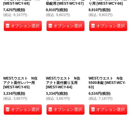
[
WEST-WCY-69
]
助錠用
[
WEST-WCY-67
]
り用
[
WEST-WCY-66
]
7,425
円
(税別)
8,910
円
(税別)
8,910
円
(税別)
(
税込
:
8,167
円
)
(
税込
:
9,801
円
)
(
税込
:
9,801
円
)
オプション選択
オプション選択
オプション選択
WEST,ウエスト N住
WEST,ウエスト N住
WEST,ウエスト N住
アクト面付レバー用
アクト面付握り玉用
5500本錠
[
WEST-WCY-
[
WEST-WCY-65
]
[
WEST-WCY-64
]
63
]
3,334
円
(税別)
3,334
円
(税別)
6,534
円
(税別)
(
税込
:
3,667
円
)
(
税込
:
3,667
円
)
(
税込
:
7,187
円
)
オプション選択
オプション選択
オプション選択