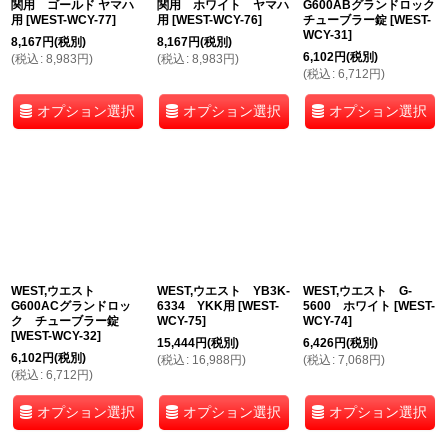
関用 ゴールド ヤマハ
関用 ホワイト ヤマハ
G600ABグランドロック
用
[
WEST-WCY-77
]
用
[
WEST-WCY-76
]
チューブラー錠
[
WEST-
WCY-31
]
8,167
円
(税別)
8,167
円
(税別)
6,102
円
(税別)
(
税込
:
8,983
円
)
(
税込
:
8,983
円
)
(
税込
:
6,712
円
)
オプション選択
オプション選択
オプション選択
WEST,ウエスト
WEST,ウエスト YB3K-
WEST,ウエスト G-
G600ACグランドロッ
6334 YKK用
[
WEST-
5600 ホワイト
[
WEST-
ク チューブラー錠
WCY-75
]
WCY-74
]
[
WEST-WCY-32
]
15,444
円
(税別)
6,426
円
(税別)
6,102
円
(税別)
(
税込
:
16,988
円
)
(
税込
:
7,068
円
)
(
税込
:
6,712
円
)
オプション選択
オプション選択
オプション選択