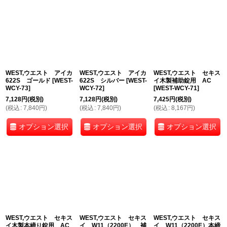
WEST,ウエスト アイカ
WEST,ウエスト アイカ
WEST,ウエスト セキス
622S ゴールド
[
WEST-
622S シルバー
[
WEST-
イ木製補助錠用 AC
WCY-73
]
WCY-72
]
[
WEST-WCY-71
]
7,128
円
(税別)
7,128
円
(税別)
7,425
円
(税別)
(
税込
:
7,840
円
)
(
税込
:
7,840
円
)
(
税込
:
8,167
円
)
オプション選択
オプション選択
オプション選択
WEST,ウエスト セキス
WEST,ウエスト セキス
WEST,ウエスト セキス
イ木製本締り錠用 AC
イ W11（2200E） 補
イ W11（2200E）本締