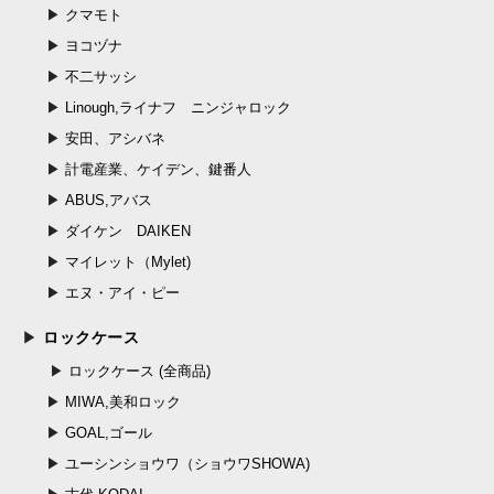
クマモト
ヨコヅナ
不二サッシ
Linough,ライナフ ニンジャロック
安田、アシバネ
計電産業、ケイデン、鍵番人
ABUS,アバス
ダイケン DAIKEN
マイレット（Mylet)
エヌ・アイ・ピー
ロックケース
ロックケース (全商品)
MIWA,美和ロック
GOAL,ゴール
ユーシンショウワ（ショウワSHOWA)