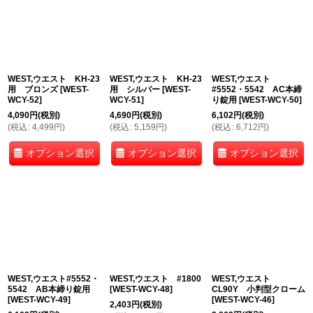
WEST,ウエスト KH-23
WEST,ウエスト KH-23
WEST,ウエスト
用 ブロンズ
[
WEST-
用 シルバー
[
WEST-
#5552・5542 AC本締
WCY-52
]
WCY-51
]
り錠用
[
WEST-WCY-50
]
4,090
円
(税別)
4,690
円
(税別)
6,102
円
(税別)
(
税込
:
4,499
円
)
(
税込
:
5,159
円
)
(
税込
:
6,712
円
)
オプション選択
オプション選択
オプション選択
WEST,ウエスト#5552・
WEST,ウエスト #1800
WEST,ウエスト
5542 AB本締り錠用
[
WEST-WCY-48
]
CL90Y 小判型クローム
[
WEST-WCY-49
]
[
WEST-WCY-46
]
2,403
円
(税別)