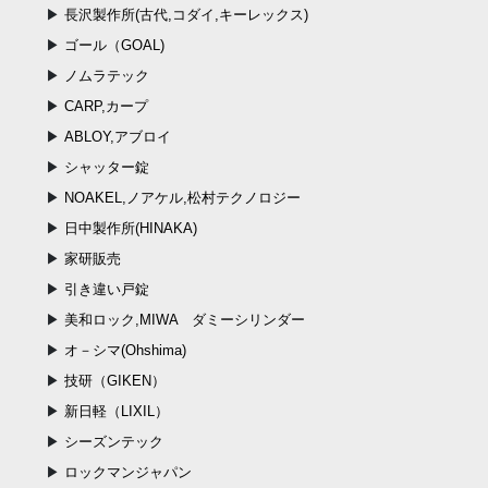
長沢製作所(古代,コダイ,キーレックス)
ゴール（GOAL)
ノムラテック
CARP,カープ
ABLOY,アブロイ
シャッター錠
NOAKEL,ノアケル,松村テクノロジー
日中製作所(HINAKA)
家研販売
引き違い戸錠
美和ロック,MIWA ダミーシリンダー
オ－シマ(Ohshima)
技研（GIKEN）
新日軽（LIXIL）
シーズンテック
ロックマンジャパン