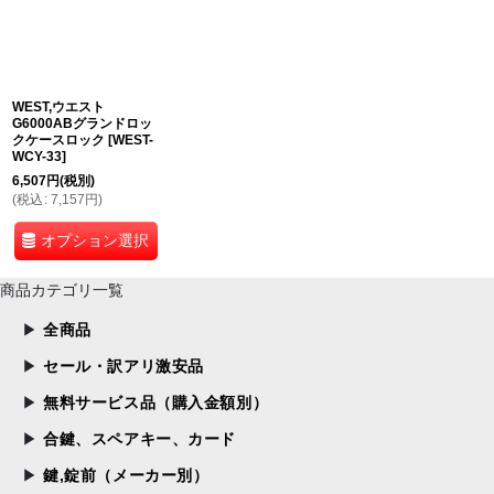
WEST,ウエスト
G6000ABグランドロッ
クケースロック
[
WEST-
WCY-33
]
6,507
円
(税別)
(
税込
:
7,157
円
)
オプション選択
商品カテゴリ一覧
全商品
セール・訳アリ激安品
無料サービス品（購入金額別）
合鍵、スペアキー、カード
鍵,錠前（メーカー別）