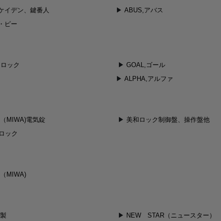
ケイデン、鍵番人
ABUS,アバス
・ピー
和ロック
GOAL,ゴール
ALPHA,アルファ
（MIWA)電気錠
美和ロック制御盤、操作盤他
dロック
MIWA)
ク製
NEW STAR（ニュースター）