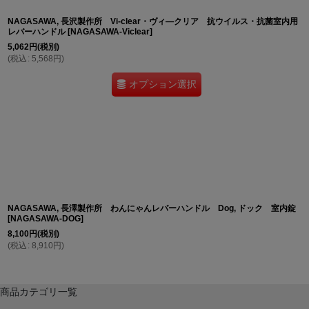
NAGASAWA, 長沢製作所 Vi-clear・ヴィ―クリア 抗ウイルス・抗菌室内用
レバーハンドル
[
NAGASAWA-Viclear
]
5,062
円
(税別)
(
税込
:
5,568
円
)
オプション選択
NAGASAWA, 長澤製作所 わんにゃんレバーハンドル Dog, ドック 室内錠
[
NAGASAWA-DOG
]
8,100
円
(税別)
(
税込
:
8,910
円
)
商品カテゴリ一覧