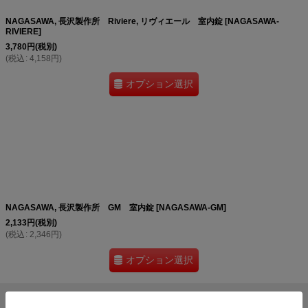
NAGASAWA, 長沢製作所 Riviere, リヴィエール 室内錠
[
NAGASAWA-
RIVIERE
]
3,780
円
(税別)
(
税込
:
4,158
円
)
オプション選択
NAGASAWA, 長沢製作所 GM 室内錠
[
NAGASAWA-GM
]
2,133
円
(税別)
(
税込
:
2,346
円
)
オプション選択