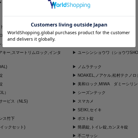
アリ激安品
無料サービス品（購入金額別）
ント（ＡＧＥＮＴ）
MIWA(美和ロック) U9
和ロック) その他
SEPA,セパ 日中
クシル,トステム
YKK
ティアキー,スマートリムロック,インタ
ユーシンショウワ（ショウワSHO
AL)
ノムラテック
錠
NOAKEL,ノアケル,松村テクノロ
錠
美和ロック,MIWA ダミーシリ
IL）
シーズンテック
ービス（NLS)
スマカメ
SEIKI,セイキ
ンス竹下
ポスト錠
クイックセット)
簡易錠,トイレ錠,カンヌキ錠
不二サッシ