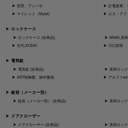
安田、アシバネ
計電産業、
マイレット（Mylet)
エヌ・アイ
ロックケース
ロックケース (全商品)
MIWA,美
古代,KODAI
川口技研
電気錠
電気錠 (全商品)
美和ロック
ART制御盤、操作盤他
アルファe
錠前（メーカー別）
錠前（メーカー別） (全商品)
美和ロック（
ドアクローザー
ドアクローザー (全商品)
美和ロッ