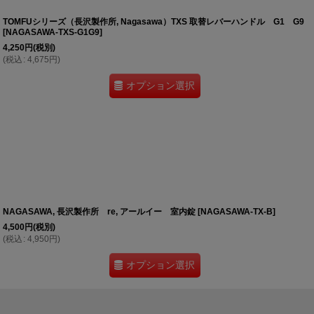
TOMFUシリーズ（長沢製作所, Nagasawa）TXS 取替レバーハンドル G1 G9
[
NAGASAWA-TXS-G1G9
]
4,250
円
(税別)
(
税込
:
4,675
円
)
オプション選択
NAGASAWA, 長沢製作所 re, アールイー 室内錠
[
NAGASAWA-TX-B
]
4,500
円
(税別)
(
税込
:
4,950
円
)
オプション選択