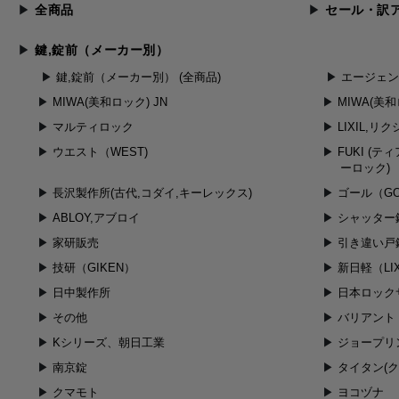
全商品
セール・訳
鍵,錠前（メーカー別）
鍵,錠前（メーカー別） (全商品)
エージェ
MIWA(美和ロック) JN
MIWA(美
マルティロック
LIXIL,リ
ウエスト（WEST)
FUKI (
ーロック)
長沢製作所(古代,コダイ,キーレックス)
ゴール（GO
ABLOY,アブロイ
シャッター
家研販売
引き違い戸
技研（GIKEN）
新日軽（LIX
日中製作所
日本ロックサ
その他
バリアント
Kシリーズ、朝日工業
ジョープリ
南京錠
タイタン(
クマモト
ヨコヅナ