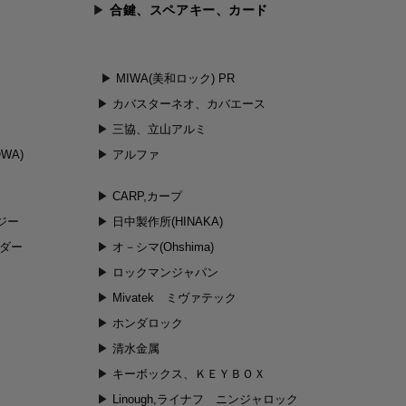
合鍵、スペアキー、カード
MIWA(美和ロック) PR
カバスターネオ、カバエース
三協、立山アルミ
WA)
アルファ
CARP,カープ
ジー
日中製作所(HINAKA)
ンダー
オ－シマ(Ohshima)
ロックマンジャパン
Mivatek ミヴァテック
ホンダロック
清水金属
キーボックス、ＫＥＹＢＯＸ
Linough,ライナフ ニンジャロック