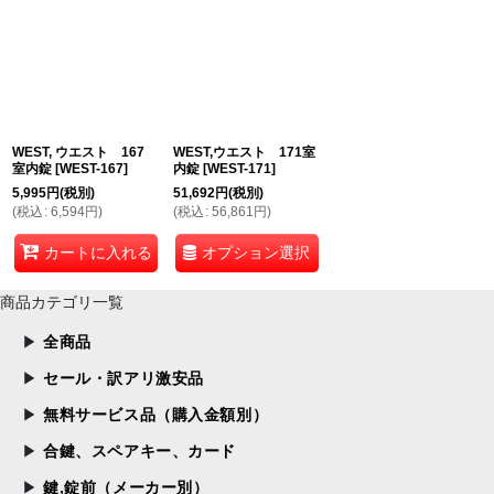
WEST, ウエスト 167
WEST,ウエスト 171室
室内錠
[
WEST-167
]
内錠
[
WEST-171
]
5,995
円
(税別)
51,692
円
(税別)
(
税込
:
6,594
円
)
(
税込
:
56,861
円
)
オプション選択
カートに入れる
商品カテゴリ一覧
全商品
セール・訳アリ激安品
無料サービス品（購入金額別）
合鍵、スペアキー、カード
鍵,錠前（メーカー別）