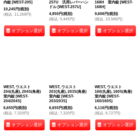
内錠
[
WEST-205
]
257U 汎用レバーハン
168H 室内錠
[
WEST-
ドル
[
WEST-257U
]
168H
]
10,245
円
(税別)
4,950
円
(税別)
9,606
円
(税別)
(
税込
:
11,269
円
)
(
税込
:
5,445
円
)
(
税込
:
10,566
円
)
オプション選択
オプション選択
オプション選択
WEST, ウエスト
WEST, ウエスト
WEST, ウエスト
204(丸座), 204S(角座)
203(丸座), 203S(角座)
160(丸座), 160S(角座)
室内錠
[
WEST-
室内錠
[
WEST-
室内錠
[
WEST-
204/204S
]
203/203S
]
160/160S
]
6,655
円
(税別)
6,655
円
(税別)
6,116
円
(税別)
(
税込
:
7,320
円
)
(
税込
:
7,320
円
)
(
税込
:
6,727
円
)
オプション選択
オプション選択
オプション選択