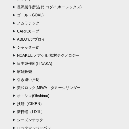
長沢製作所(古代,コダイ,キーレックス)
ゴール（GOAL)
ノムラテック
CARP,カープ
ABLOY,アブロイ
シャッター錠
NOAKEL,ノアケル,松村テクノロジー
日中製作所(HINAKA)
家研販売
引き違い戸錠
美和ロック,MIWA ダミーシリンダー
オ－シマ(Ohshima)
技研（GIKEN）
新日軽（LIXIL）
シーズンテック
ロックマンジャパン