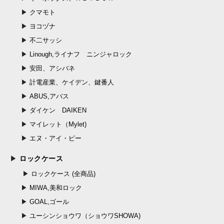
クマモト
ヨコヅナ
不二サッシ
Linough,ライナフ ニンジャロック
安田、アシバネ
計電産業、ケイデン、鍵番人
ABUS,アバス
ダイケン DAIKEN
マイレット（Mylet)
エヌ・アイ・ピー
ロックケース
ロックケース (全商品)
MIWA,美和ロック
GOAL,ゴール
ユーシンショウワ（ショウワSHOWA)