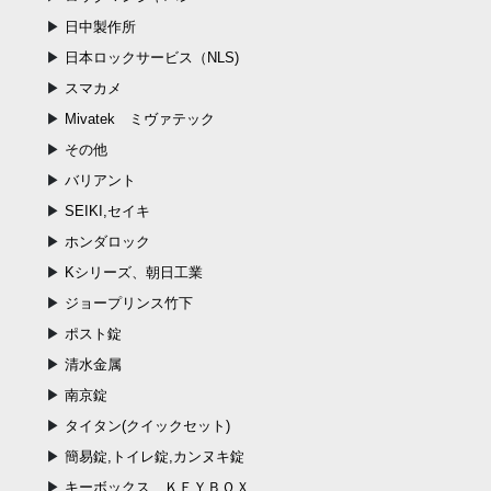
日中製作所
日本ロックサービス（NLS)
スマカメ
Mivatek ミヴァテック
その他
バリアント
SEIKI,セイキ
ホンダロック
Kシリーズ、朝日工業
ジョープリンス竹下
ポスト錠
清水金属
南京錠
タイタン(クイックセット)
簡易錠,トイレ錠,カンヌキ錠
キーボックス、ＫＥＹＢＯＸ