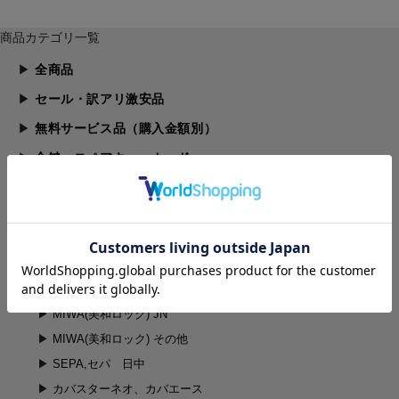
商品カテゴリ一覧
全商品
セール・訳アリ激安品
無料サービス品（購入金額別）
合鍵、スペアキー、カード
鍵,錠前（メーカー別）
鍵,錠前（メーカー別） (全商品)
エージェント（ＡＧＥＮＴ）
MIWA(美和ロック) U9
MIWA(美和ロック) PR
MIWA(美和ロック) JN
MIWA(美和ロック) その他
SEPA,セパ 日中
カバスターネオ、カバエース