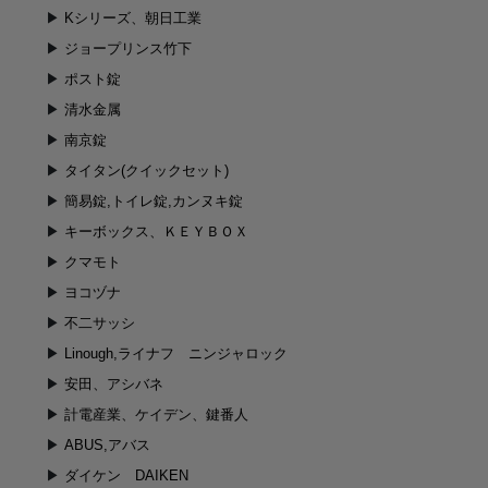
Kシリーズ、朝日工業
ジョープリンス竹下
ポスト錠
清水金属
南京錠
タイタン(クイックセット)
簡易錠,トイレ錠,カンヌキ錠
キーボックス、ＫＥＹＢＯＸ
クマモト
ヨコヅナ
不二サッシ
Linough,ライナフ ニンジャロック
安田、アシバネ
計電産業、ケイデン、鍵番人
ABUS,アバス
ダイケン DAIKEN