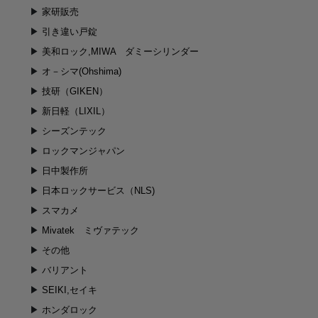
家研販売
引き違い戸錠
美和ロック,MIWA ダミーシリンダー
オ－シマ(Ohshima)
技研（GIKEN）
新日軽（LIXIL）
シーズンテック
ロックマンジャパン
日中製作所
日本ロックサービス（NLS)
スマカメ
Mivatek ミヴァテック
その他
バリアント
SEIKI,セイキ
ホンダロック