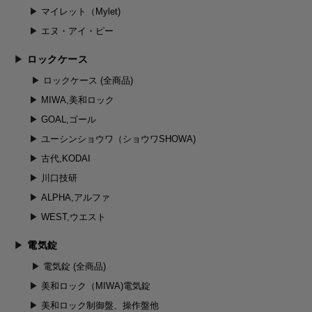
マイレット（Mylet)
エヌ・アイ・ピー
ロックケース
ロックケース (全商品)
MIWA,美和ロック
GOAL,ゴール
ユーシンショウワ（ショウワSHOWA)
古代,KODAI
川口技研
ALPHA,アルファ
WEST,ウエスト
電気錠
電気錠 (全商品)
美和ロック（MIWA)電気錠
美和ロック制御盤、操作盤他