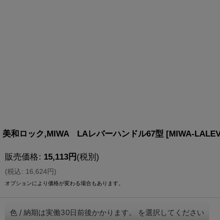
美和ロック,MIWA LAレバーハンドル67型
[
MIWA-LALEV
販売価格
:
15,113
円
(税別)
(
税込
:
16,624
円
)
オプションにより価格が変わる場合もあります。
色
/
納期は実働30日前後かかります。
を選択してください