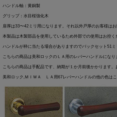
ハンドル軸：黄銅製
グリップ：水目桜強化木
扉厚は33〜42ミリ用になります。それ以外戸厚のお客様は
本製品は木製部品を使用しているため外部での使用はお控く
ハンドルが枠に当たる場合がありますのでバックセット51
こちらの商品は美和ロックのＬＡ用のレバーハンドルになり
こちらの商品は手配品です、納期が１か月前後かかります。
美和ロック,ＭＩＷＡ ＬＡ用67レバーハンドルの他の色は