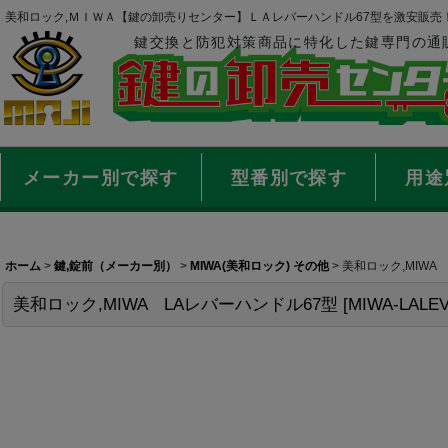
美和ロック,ＭＩＷＡ【鍵の卸売りセンター】ＬＡレバーハンドル67型を激安販売
鍵交換と防犯対策商品に特化した鍵専門の通
メーカー別で探す
型番別で探す
用途
ホーム
>
鍵,錠前（メーカー別）
>
MIWA(美和ロック) その他
>
美和ロック,MIWA
美和ロック,MIWA LAレバーハンドル67型
[
MIWA-LALEV