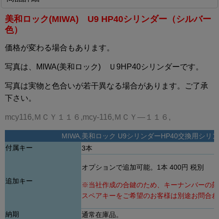
美和ロック(MIWA) U9 HP40シリンダー
（シルバー
色）
価格が変わる場合もあります。
写真は、MIWA(美和ロック) Ｕ9HP40シリンダーです。
写真は実物と色合いが若干異なる場合があります。ご了承
下さい。
mcy116,ＭＣＹ１１６,mcy-116,ＭＣＹ―１１６,
MIWA,美和ロック U9シリンダー
HP40
交換用シリン
付属キー
3本
オプションで追加可能。1本 400円 税別
追加キー
※当社作成の合鍵のため、キーナンバーの刻
スペアキーをご希望のお客様は別途お問合わ
納期
通常在庫品。