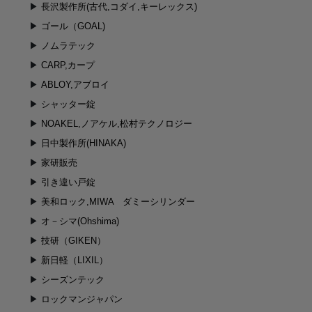
長沢製作所(古代,コダイ,キーレックス)
ゴール（GOAL)
ノムラテック
CARP,カープ
ABLOY,アブロイ
シャッター錠
NOAKEL,ノアケル,松村テクノロジー
日中製作所(HINAKA)
家研販売
引き違い戸錠
美和ロック,MIWA ダミーシリンダー
オ－シマ(Ohshima)
技研（GIKEN）
新日軽（LIXIL）
シーズンテック
ロックマンジャパン