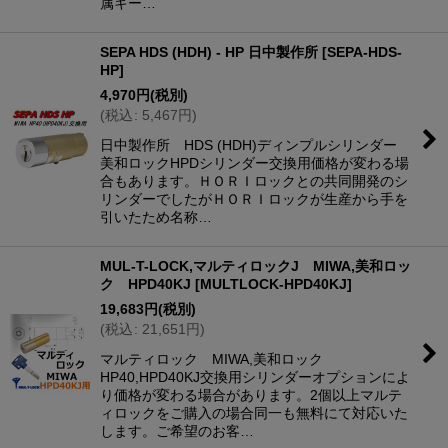
属キー…
SEPA HDS (HDH) - HP 日中製作所
[
SEPA-HDS-
HP
]
4,970
円
(税別)
(
税込
:
5,467
円
)
日中製作所 HDS (HDH)ディンプルシリンダー
美和ロックHPDシリンダー交換用価格が変わる場
合もあります。ＨＯＲＩロックとの共同開発のシ
リンダーでしたがＨＯＲＩロックが生産から手を
引いたため名称…
MUL-T-LOCK,マルティロックJ MIWA,美和ロッ
ク HPD40KJ
[
MULTLOCK-HPD40KJ
]
19,683
円
(税別)
(
税込
:
21,651
円
)
マルティロック MIWA,美和ロック
HP40,HPD40KJ交換用シリンダーオプションによ
り価格が変わる場合があります。2個以上マルテ
ィロックをご購入の場合同一も無料にて対応いた
します。ご希望のお客…