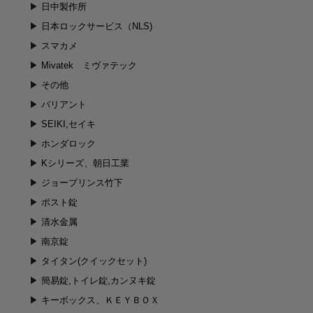
日中製作所
日本ロックサービス（NLS)
スマカメ
Mivatek ミヴァテック
その他
バリアント
SEIKI,セイキ
ホンダロック
Kシリーズ、朝日工業
ジョープリンス竹下
ポスト錠
清水金属
南京錠
タイタン(クイックセット)
簡易錠,トイレ錠,カンヌキ錠
キーボックス、ＫＥＹＢＯＸ