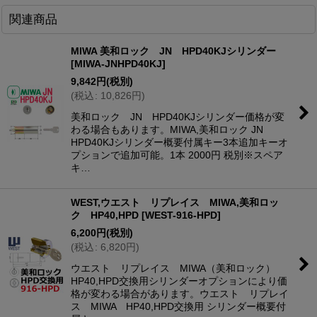
関連商品
MIWA 美和ロック JN HPD40KJシリンダー
[
MIWA-JNHPD40KJ
]
9,842
円
(税別)
(
税込
:
10,826
円
)
美和ロック JN HPD40KJシリンダー価格が変
わる場合もあります。MIWA,美和ロック JN
HPD40KJシリンダー概要付属キー3本追加キーオ
プションで追加可能。1本 2000円 税別※スペア
キ…
WEST,ウエスト リプレイス MIWA,美和ロッ
ク HP40,HPD
[
WEST-916-HPD
]
6,200
円
(税別)
(
税込
:
6,820
円
)
ウエスト リプレイス MIWA（美和ロック）
HP40,HPD交換用シリンダーオプションにより価
格が変わる場合があります。ウエスト リプレイ
ス MIWA HP40,HPD交換用 シリンダー概要付