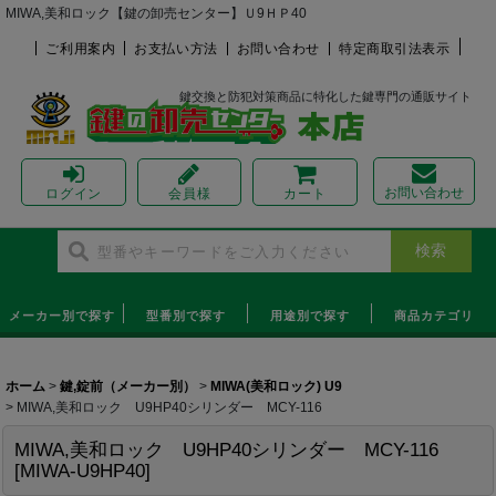
MIWA,美和ロック【鍵の卸売センター】Ｕ9ＨＰ40
ご利用案内
お支払い方法
お問い合わせ
特定商取引法表示
鍵交換と防犯対策商品に特化した鍵専門の通販サイト
お問い合わせ
ログイン
会員様
カート
メーカー別で探す
型番別で探す
用途別で探す
商品カテゴリ
ホーム
>
鍵,錠前（メーカー別）
>
MIWA(美和ロック) U9
>
MIWA,美和ロック U9HP40シリンダー MCY-116
MIWA,美和ロック U9HP40シリンダー MCY-116
[
MIWA-U9HP40
]