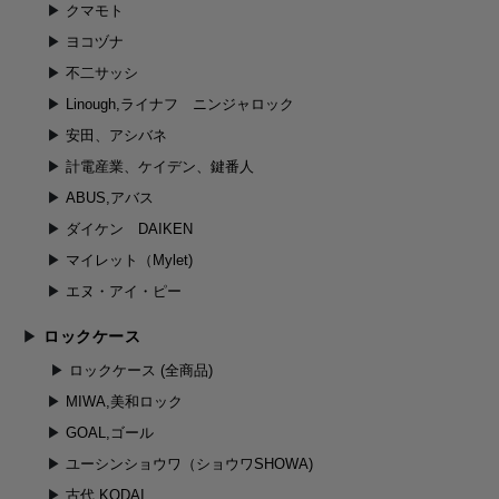
クマモト
ヨコヅナ
不二サッシ
Linough,ライナフ ニンジャロック
安田、アシバネ
計電産業、ケイデン、鍵番人
ABUS,アバス
ダイケン DAIKEN
マイレット（Mylet)
エヌ・アイ・ピー
ロックケース
ロックケース (全商品)
MIWA,美和ロック
GOAL,ゴール
ユーシンショウワ（ショウワSHOWA)
古代,KODAI