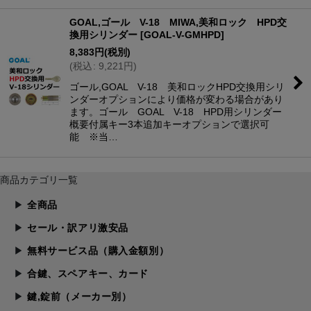
GOAL,ゴール V-18 MIWA,美和ロック HPD交
換用シリンダー
[
GOAL-V-GMHPD
]
8,383
円
(税別)
(
税込
:
9,221
円
)
ゴール,GOAL V-18 美和ロックHPD交換用シリ
ンダーオプションにより価格が変わる場合があり
ます。ゴール GOAL V-18 HPD用シリンダー
概要付属キー3本追加キーオプションで選択可
能 ※当…
商品カテゴリ一覧
全商品
セール・訳アリ激安品
無料サービス品（購入金額別）
合鍵、スペアキー、カード
鍵,錠前（メーカー別）