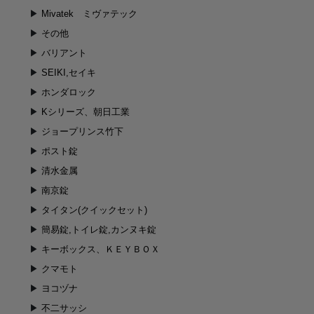
Mivatek ミヴァテック
その他
バリアント
SEIKI,セイキ
ホンダロック
Kシリーズ、朝日工業
ジョープリンス竹下
ポスト錠
清水金属
南京錠
タイタン(クイックセット)
簡易錠,トイレ錠,カンヌキ錠
キーボックス、ＫＥＹＢＯＸ
クマモト
ヨコヅナ
不二サッシ