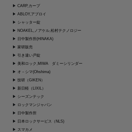
CARP,カープ
ABLOY,アブロイ
シャッター錠
NOAKEL,ノアケル,松村テクノロジー
日中製作所(HINAKA)
家研販売
引き違い戸錠
美和ロック,MIWA ダミーシリンダー
オ－シマ(Ohshima)
技研（GIKEN）
新日軽（LIXIL）
シーズンテック
ロックマンジャパン
日中製作所
日本ロックサービス（NLS)
スマカメ