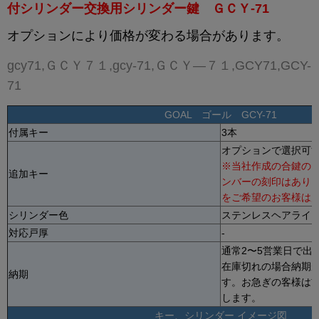
付シリンダー交換用シリンダー鍵 ＧＣＹ-71
オプションにより価格が変わる場合があります。
gcy71,ＧＣＹ７１,gcy-71,ＧＣＹ―７１,GCY71,GCY-
71
GOAL ゴール GCY-71
付属キー
3本
オプションで選択可能 
※当社作成の合鍵の
追加キー
ンバーの刻印はあり
をご希望のお客様は
シリンダー色
ステンレスヘアライ
対応戸厚
-
通常2〜5営業日で出
在庫切れの場合納期
納期
す。お急ぎの客様は
します。
キー、シリンダー イメージ図