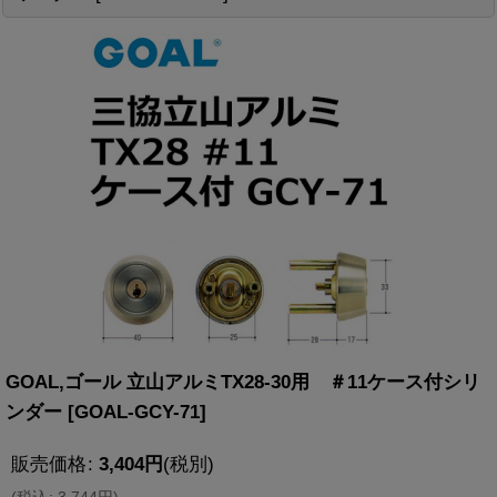
GOAL,ゴール 立山アルミTX28-30用 ＃11ケース付シリ
ンダー
[
GOAL-GCY-71
]
販売価格
:
3,404
円
(税別)
(
税込
:
3,744
円
)