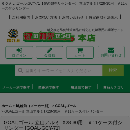
ＧＯＡＬ,ゴール,GCY-71【鍵の卸売りセンター】 立山アルミTX28-30用 ＃11ケ
ース付シリンダー
ご利用案内
お支払い方法
お問い合わせ
特定商取引法表示
鍵交換と防犯対策商品に特化した鍵専門の通販サイト
お問い合わせ
ログイン
会員様
カート
メーカー別で探す
型番別で探す
用途別で探す
商品カテゴリ
ホーム
>
鍵,錠前（メーカー別）
>
GOAL,ゴール
>
GOAL,ゴール 立山アルミTX28-30用 ＃11ケース付シリンダー
GOAL,ゴール 立山アルミTX28-30用 ＃11ケース付シ
リンダー
[
GOAL-GCY-71
]