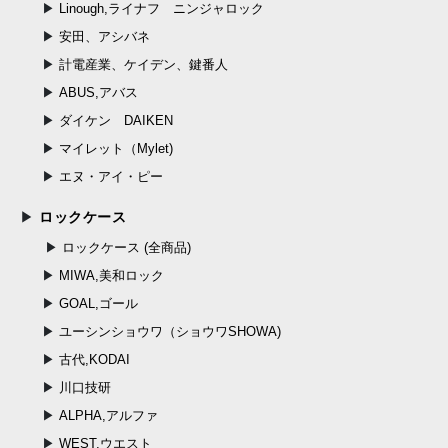
Linough,ライナフ ニンジャロック
安田、アシバネ
計電産業、ケイデン、鍵番人
ABUS,アバス
ダイケン DAIKEN
マイレット（Mylet)
エヌ・アイ・ピー
ロックケース
ロックケース (全商品)
MIWA,美和ロック
GOAL,ゴール
ユーシンショウワ（ショウワSHOWA)
古代,KODAI
川口技研
ALPHA,アルファ
WEST,ウエスト