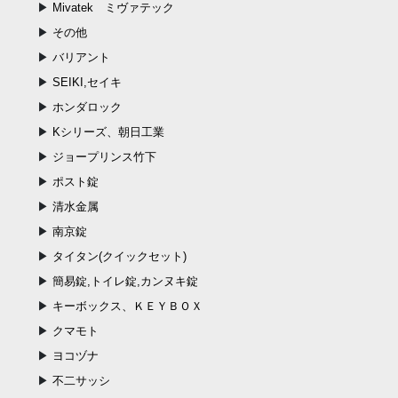
Mivatek ミヴァテック
その他
バリアント
SEIKI,セイキ
ホンダロック
Kシリーズ、朝日工業
ジョープリンス竹下
ポスト錠
清水金属
南京錠
タイタン(クイックセット)
簡易錠,トイレ錠,カンヌキ錠
キーボックス、ＫＥＹＢＯＸ
クマモト
ヨコヅナ
不二サッシ