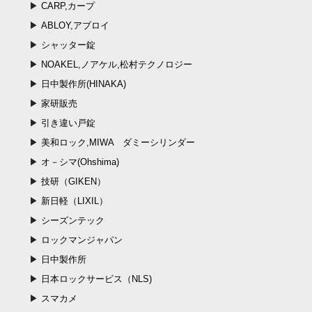
CARP,カープ
ABLOY,アブロイ
シャッター錠
NOAKEL,ノアケル,松村テクノロジー
日中製作所(HINAKA)
家研販売
引き違い戸錠
美和ロック,MIWA ダミーシリンダー
オ－シマ(Ohshima)
技研（GIKEN）
新日軽（LIXIL）
シーズンテック
ロックマンジャパン
日中製作所
日本ロックサービス（NLS)
スマカメ