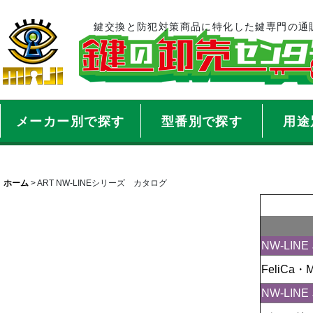
鍵交換と防犯対策商品に特化した鍵専門の通
メーカー別で探す
型番別で探す
用途
ホーム
>
ART NW-LINEシリーズ カタログ
NW-LI
FeliCa・
NW-LI