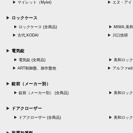
マイレット（Mylet)
エヌ・アイ
ロックケース
ロックケース (全商品)
MIWA,美
古代,KODAI
川口技研
電気錠
電気錠 (全商品)
美和ロック
ART制御盤、操作盤他
アルファe
錠前（メーカー別）
錠前（メーカー別） (全商品)
美和ロック（
ドアクローザー
ドアクローザー (全商品)
美和ロッ