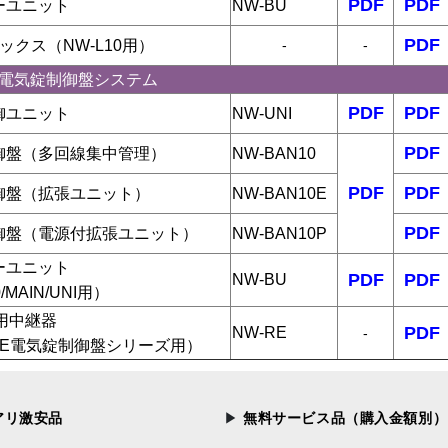
PDF
PDF
ーユニット
NW-BU
PDF
ックス（NW-L10用）
-
-
NE 電気錠制御盤システム
PDF
PDF
御ユニット
NW-UNI
PDF
御盤（多回線集中管理）
NW-BAN10
PDF
PDF
御盤（拡張ユニット）
NW-BAN10E
PDF
御盤（電源付拡張ユニット）
NW-BAN10P
ーユニット
PDF
PDF
NW-BU
/MAIN/UNI用）
用中継器
PDF
NW-RE
-
INE電気錠制御盤シリーズ用）
アリ激安品
無料サービス品（購入金額別）