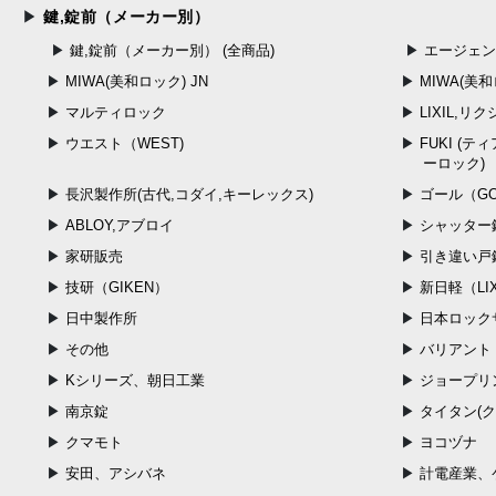
鍵,錠前（メーカー別）
鍵,錠前（メーカー別） (全商品)
エージェ
MIWA(美和ロック) JN
MIWA(美
マルティロック
LIXIL,リ
ウエスト（WEST)
FUKI (
ーロック)
長沢製作所(古代,コダイ,キーレックス)
ゴール（GO
ABLOY,アブロイ
シャッター
家研販売
引き違い戸
技研（GIKEN）
新日軽（LIX
日中製作所
日本ロックサ
その他
バリアント
Kシリーズ、朝日工業
ジョープリ
南京錠
タイタン(
クマモト
ヨコヅナ
安田、アシバネ
計電産業、