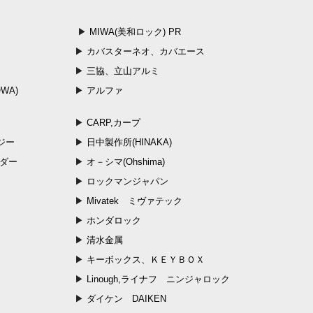
MIWA(美和ロック) PR
カバスターネオ、カバエース
三協、立山アルミ
WA)
アルファ
CARP,カープ
ジー
日中製作所(HINAKA)
ンダー
オ－シマ(Ohshima)
ロックマンジャパン
Mivatek ミヴァテック
ホンダロック
清水金属
キーボックス、ＫＥＹＢＯＸ
Linough,ライナフ ニンジャロック
ダイケン DAIKEN