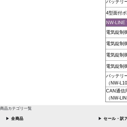
バッテリ
4型面付ボ
NW-LI
電気錠制
電気錠制
電気錠制
電気錠制
バッテリ
（NW-L10
CAN通信
（NW-L
商品カテゴリ一覧
全商品
セール・訳