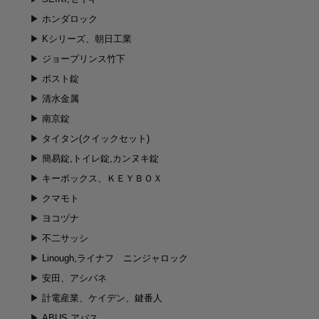
ホンダロック
Kシリーズ、朝日工業
ジョープリンス竹下
ポスト錠
清水金属
南京錠
タイタン(クイックセット)
簡易錠,トイレ錠,カンヌキ錠
キーボックス、ＫＥＹＢＯＸ
クマモト
ヨコヅナ
不二サッシ
Linough,ライナフ ニンジャロック
安田、アシバネ
計電産業、ケイデン、鍵番人
ABUS,アバス