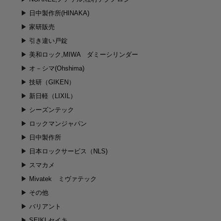
日中製作所(HINAKA)
家研販売
引き違い戸錠
美和ロック,MIWA ダミーシリンダー
オ－シマ(Ohshima)
技研（GIKEN）
新日軽（LIXIL）
シーズンテック
ロックマンジャパン
日中製作所
日本ロックサービス（NLS)
スマカメ
Mivatek ミヴァテック
その他
バリアント
SEIKI,セイキ