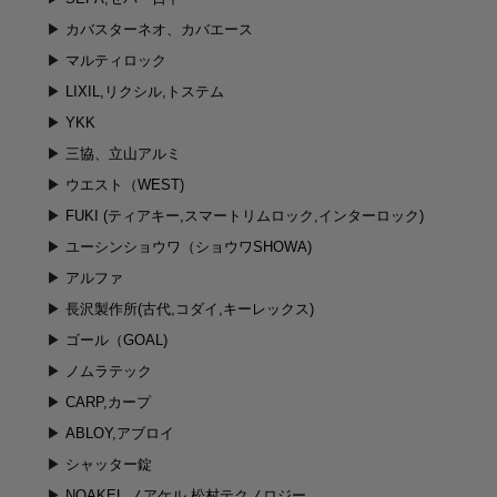
カバスターネオ、カバエース
マルティロック
LIXIL,リクシル,トステム
YKK
三協、立山アルミ
ウエスト（WEST)
FUKI (ティアキー,スマートリムロック,インターロック)
ユーシンショウワ（ショウワSHOWA)
アルファ
長沢製作所(古代,コダイ,キーレックス)
ゴール（GOAL)
ノムラテック
CARP,カープ
ABLOY,アブロイ
シャッター錠
NOAKEL,ノアケル,松村テクノロジー